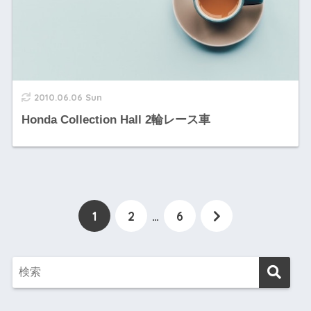
2010.06.06 Sun
Honda Collection Hall 2輪レース車
1
2
…
6