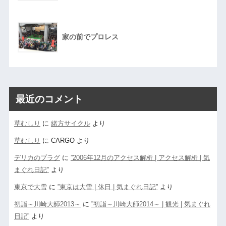
家の前でプロレス
最近のコメント
草むしり
に
緒方サイクル
より
草むしり
に
CARGO
より
デリカのプラグ
に
”2006年12月のアクセス解析 | アクセス解析 | 気
まぐれ日記”
より
東京で大雪
に
”東京は大雪 | 休日 | 気まぐれ日記”
より
初詣～川崎大師2013～
に
”初詣～川崎大師2014～ | 観光 | 気まぐれ
日記”
より