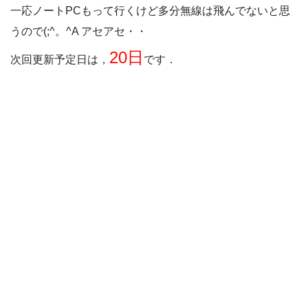
一応ノートPCもって行くけど多分無線は飛んでないと思
うので(;^。^A アセアセ・・
20日
次回更新予定日は，
です．