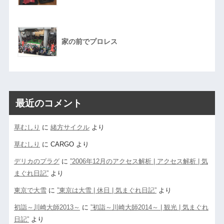
家の前でプロレス
最近のコメント
草むしり
に
緒方サイクル
より
草むしり
に
CARGO
より
デリカのプラグ
に
”2006年12月のアクセス解析 | アクセス解析 | 気
まぐれ日記”
より
東京で大雪
に
”東京は大雪 | 休日 | 気まぐれ日記”
より
初詣～川崎大師2013～
に
”初詣～川崎大師2014～ | 観光 | 気まぐれ
日記”
より