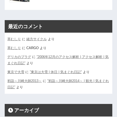
最近のコメント
草むしり
に
緒方サイクル
より
草むしり
に
CARGO
より
デリカのプラグ
に
”2006年12月のアクセス解析 | アクセス解析 | 気
まぐれ日記”
より
東京で大雪
に
”東京は大雪 | 休日 | 気まぐれ日記”
より
初詣～川崎大師2013～
に
”初詣～川崎大師2014～ | 観光 | 気まぐれ
日記”
より
アーカイブ