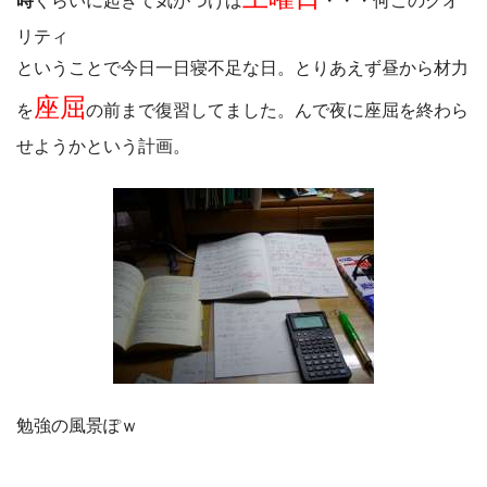
時
くらいに起きて気がつけば
・・・何このクオ
リティ
ということで今日一日寝不足な日。とりあえず昼から材力
座屈
を
の前まで復習してました。んで夜に座屈を終わら
せようかという計画。
勉強の風景ぽｗ