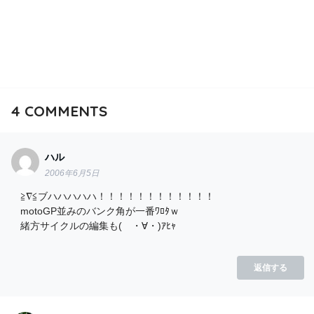
4
COMMENTS
ハル
2006年6月5日
≧∇≦ブハハハハハ！！！！！！！！！！！！
motoGP並みのバンク角が一番ﾜﾛﾀｗ
緒方サイクルの編集も( ・∀・)ｱﾋｬ
返信する