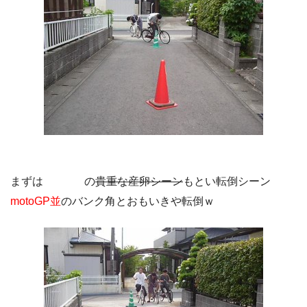
まずは
白煙3KJ
の
貴重な産卵シーン
もとい転倒シーン
motoGP並
のバンク角とおもいきや転倒ｗ