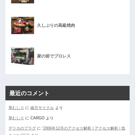
久しぶりの高級焼肉
家の前でプロレス
最近のコメント
草むしり
に
緒方サイクル
より
草むしり
に
CARGO
より
デリカのプラグ
に
”2006年12月のアクセス解析 | アクセス解析 | 気