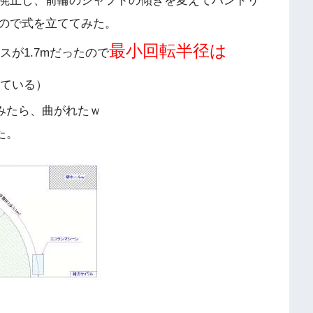
廃止し、前輪のシャフトの傾きを変えてハンドリ
ので式を立ててみた。
最小回転半径は
ースが1.7mだったので
している）
みたら、曲がれたｗ
た。