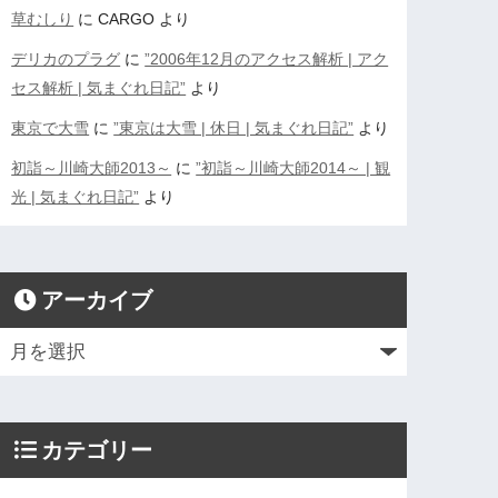
草むしり
に
CARGO
より
デリカのプラグ
に
”2006年12月のアクセス解析 | アク
セス解析 | 気まぐれ日記”
より
東京で大雪
に
”東京は大雪 | 休日 | 気まぐれ日記”
より
初詣～川崎大師2013～
に
”初詣～川崎大師2014～ | 観
光 | 気まぐれ日記”
より
アーカイブ
カテゴリー