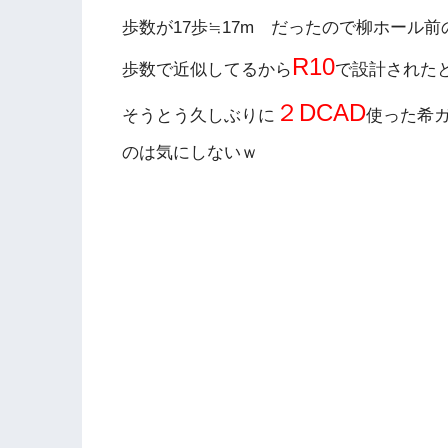
歩数が17歩≒17m だったので柳ホール前
R10
歩数で近似してるから
で設計された
２DCAD
そうとう久しぶりに
使った希
のは気にしないｗ