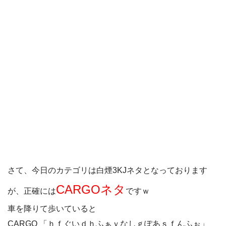
さて、今日のカテゴリは白煙3KJネタとなっております
CARGOネタ
が、正確には
ですｗ
車を降りて歩いていると
CARGO 「ｈｆぐいｄｈふぁｖなしｇぽあｓｆんふぉ」