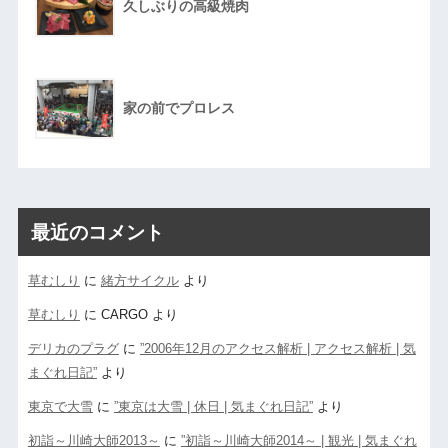
久しぶりの高級焼肉
家の前でプロレス
最近のコメント
草むしり
に
緒方サイクル
より
草むしり
に
CARGO
より
デリカのプラグ
に
”2006年12月のアクセス解析 | アクセス解析 | 気
まぐれ日記”
より
東京で大雪
に
”東京は大雪 | 休日 | 気まぐれ日記”
より
初詣～川崎大師2013～
に
”初詣～川崎大師2014～ | 観光 | 気まぐれ