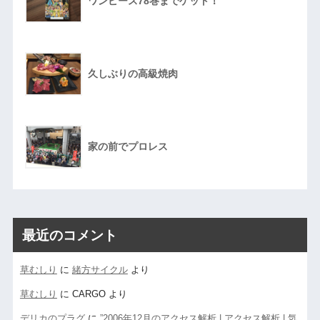
ワンピース78巻までゲット！
久しぶりの高級焼肉
家の前でプロレス
最近のコメント
草むしり
に
緒方サイクル
より
草むしり
に
CARGO
より
デリカのプラグ
に
”2006年12月のアクセス解析 | アクセス解析 | 気