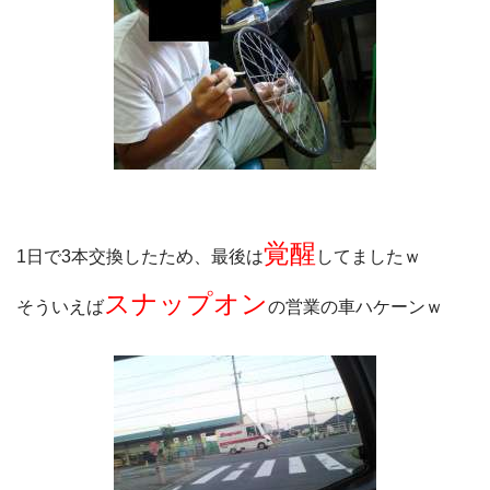
覚醒
1日で3本交換したため、最後は
してましたｗ
スナップオン
そういえば
の営業の車ハケーンｗ