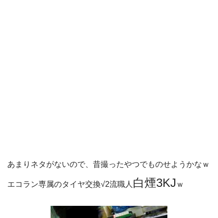
あまりネタがないので、昔撮ったやつでものせようかなｗ
白煙3KJ
エコラン専属のタイヤ交換√2流職人
ｗ