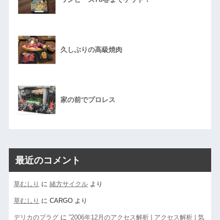
久しぶりの高級焼肉
家の前でプロレス
最近のコメント
草むしり
に
緒方サイクル
より
草むしり
に
CARGO
より
デリカのプラグ
に
”2006年12月のアクセス解析 | アクセス解析 | 気