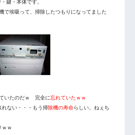
ジ・鍵・本体です。
機で埃吸って、掃除したつもりになってました
ていたのだｗ 完全に
忘れていたｗｗ
取れない・・・もう掃
除機の寿命
らしい。ねぇち
りｗｗ