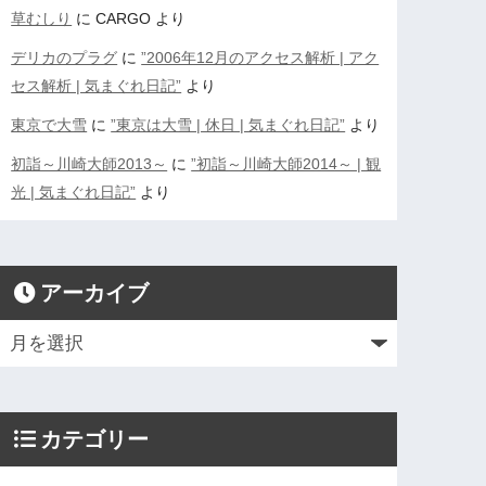
草むしり
に
CARGO
より
デリカのプラグ
に
”2006年12月のアクセス解析 | アク
セス解析 | 気まぐれ日記”
より
東京で大雪
に
”東京は大雪 | 休日 | 気まぐれ日記”
より
初詣～川崎大師2013～
に
”初詣～川崎大師2014～ | 観
光 | 気まぐれ日記”
より
アーカイブ
カテゴリー