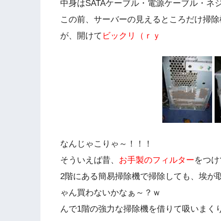
中身はSATAケーブル・電源ケーブル・ネ
この前、サーバーの見えるところだけ掃除
が、開けて
ビックリ（ｒｙ
なんじゃこりゃ～！！！
そういえば昔、
お手製のフィルター
をつけ
2階にある簡易掃除機で掃除しても、埃が
ゃん買わないかなぁ～？ｗ
んで1階の強力な掃除機を借りて吸いまく