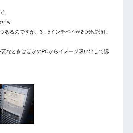
で、
のだｗ
つあるのですが、3．5インチベイが2つ分占領し
必要なときはほかのPCからイメージ吸い出して認