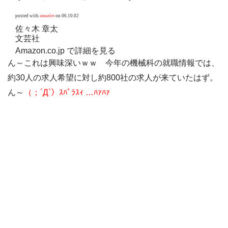
posted with
amazlet
on 06.10.02
佐々木 章太
文芸社
Amazon.co.jp で詳細を見る
ん～これは興味深いｗｗ 今年の機械科の就職情報では、
約30人の求人希望に対し約800社の求人が来ていたはず。
ん～
（；´Д`）ｽﾊﾞﾗｽｨ …ﾊｧﾊｧ