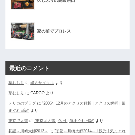
久しぶりの高級焼肉
家の前でプロレス
最近のコメント
草むしり
に
緒方サイクル
より
草むしり
に
CARGO
より
デリカのプラグ
に
”2006年12月のアクセス解析 | アクセス解析 | 気
まぐれ日記”
より
東京で大雪
に
”東京は大雪 | 休日 | 気まぐれ日記”
より
初詣～川崎大師2013～
に
”初詣～川崎大師2014～ | 観光 | 気まぐれ