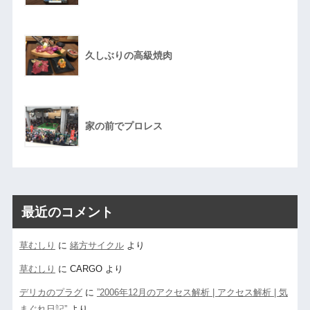
久しぶりの高級焼肉
家の前でプロレス
最近のコメント
草むしり
に
緒方サイクル
より
草むしり
に
CARGO
より
デリカのプラグ
に
”2006年12月のアクセス解析 | アクセス解析 | 気
まぐれ日記”
より