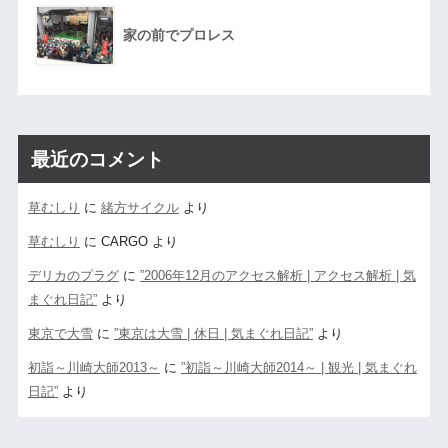
家の前でプロレス
最近のコメント
草むしり
に
緒方サイクル
より
草むしり
に
CARGO
より
デリカのプラグ
に
”2006年12月のアクセス解析 | アクセス解析 | 気
まぐれ日記”
より
東京で大雪
に
”東京は大雪 | 休日 | 気まぐれ日記”
より
初詣～川崎大師2013～
に
”初詣～川崎大師2014～ | 観光 | 気まぐれ
日記”
より