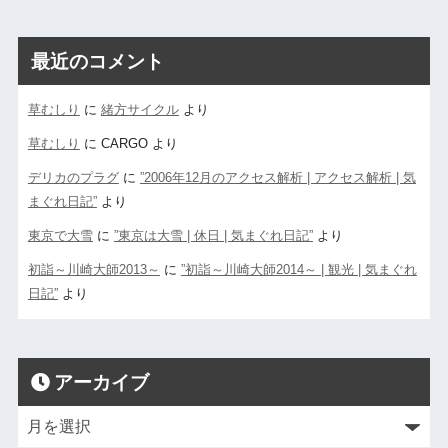
最近のコメント
草むしり
に
緒方サイクル
より
草むしり
に
CARGO
より
デリカのプラグ
に
”2006年12月のアクセス解析 | アクセス解析 | 気
まぐれ日記”
より
東京で大雪
に
”東京は大雪 | 休日 | 気まぐれ日記”
より
初詣～川崎大師2013～
に
”初詣～川崎大師2014～ | 観光 | 気まぐれ
日記”
より
アーカイブ