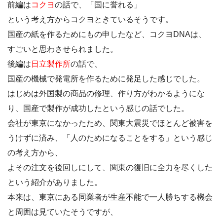
前編は
コクヨ
の話で、「国に誉れる」
という考え方からコクヨときているそうです。
国産の紙を作るためにもの申したなど、コクヨDNAは、
すごいと思わさせられました。
後編は
日立製作所
の話で、
国産の機械で発電所を作るために発足した感じでした。
はじめは外国製の商品の修理、作り方がわかるようにな
り、国産で製作が成功したという感じの話でした。
会社が東京になかったため、関東大震災でほとんど被害を
うけずに済み、「人のためになることをする」という感じ
の考え方から、
よその注文を後回しにして、関東の復旧に全力を尽くした
という紹介がありました。
本来は、東京にある同業者が生産不能で一人勝ちする機会
と周囲は見ていたそうですが、