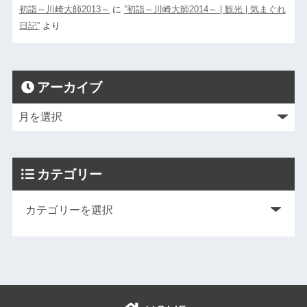
初詣～川崎大師2013～
に
”初詣～川崎大師2014～ | 観光 | 気まぐれ
日記”
より
アーカイブ
カテゴリー