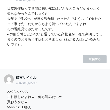
2007年3月26日
日立製作所って世間に疎い俺にはどんなところだかまったく
知らなかったんでしょうが、
去年まで学校の‐‐が日立製作所‐‐だったんでよくスゴイ会社だ
って事は先生たちからもよく聴いていたんですよね。
その番組見てみたかったです。
‐‐の部分隠しとかないと通っていた高校名が一発で判明してし
まうのでとりあえず伏せときました（わかる人はわかるみた
いです）。
返信する
緒方サイクル
2007年3月27日
>>ゲンパルス
これほしいよねｗ 俺も読みたいｗ
買おうかなｗ
>>shinji100さん