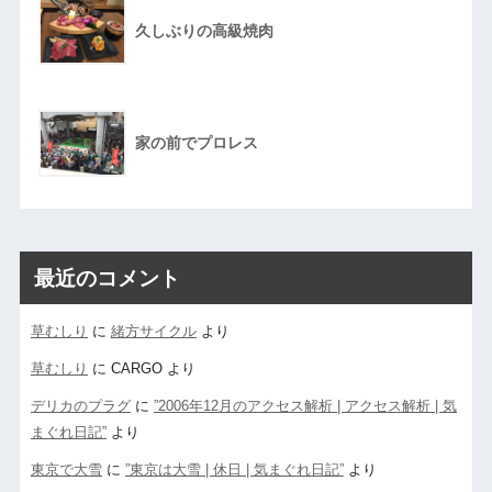
久しぶりの高級焼肉
家の前でプロレス
最近のコメント
草むしり
に
緒方サイクル
より
草むしり
に
CARGO
より
デリカのプラグ
に
”2006年12月のアクセス解析 | アクセス解析 | 気
まぐれ日記”
より
東京で大雪
に
”東京は大雪 | 休日 | 気まぐれ日記”
より