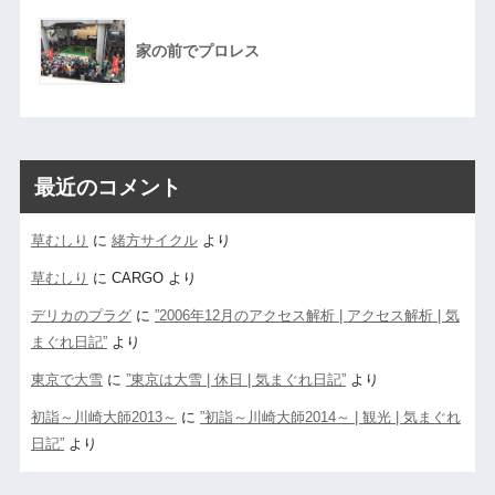
家の前でプロレス
最近のコメント
草むしり
に
緒方サイクル
より
草むしり
に
CARGO
より
デリカのプラグ
に
”2006年12月のアクセス解析 | アクセス解析 | 気
まぐれ日記”
より
東京で大雪
に
”東京は大雪 | 休日 | 気まぐれ日記”
より
初詣～川崎大師2013～
に
”初詣～川崎大師2014～ | 観光 | 気まぐれ
日記”
より