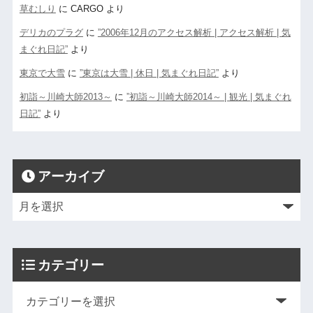
草むしり
に
CARGO
より
デリカのプラグ
に
”2006年12月のアクセス解析 | アクセス解析 | 気
まぐれ日記”
より
東京で大雪
に
”東京は大雪 | 休日 | 気まぐれ日記”
より
初詣～川崎大師2013～
に
”初詣～川崎大師2014～ | 観光 | 気まぐれ
日記”
より
アーカイブ
カテゴリー