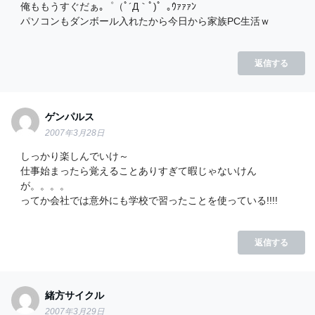
俺ももうすぐだぁ｡゜（ﾟ´Д｀ﾟ)゜｡ｳｧｧｧﾝ
パソコンもダンボール入れたから今日から家族PC生活ｗ
返信する
ゲンパルス
2007年3月28日
しっかり楽しんでいけ～
仕事始まったら覚えることありすぎて暇じゃないけん
が。。。。
ってか会社では意外にも学校で習ったことを使っている!!!!
返信する
緒方サイクル
2007年3月29日