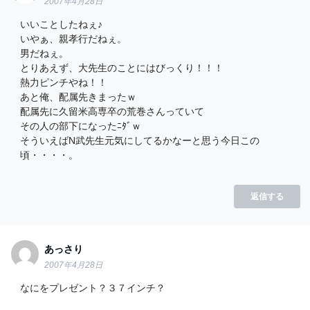
2007年4月28日
いいことしたねぇ♪
いやぁ、親孝行だねぇ。
男だねぇ。
とりあえず、大先生のことにはびっくり！！！
熱力ピンチやね！！
あと俺、配属先きまったｗ
配属先に久留米高専卒の荒巻さんっていて
その人の部下になったﾆﾀﾞｗ
そういえばN武先生元気にしてるかなーと思う今日この
頃・・・・。
返信する
あっさり
2007年4月28日
なにをプレゼント？３７インチ？