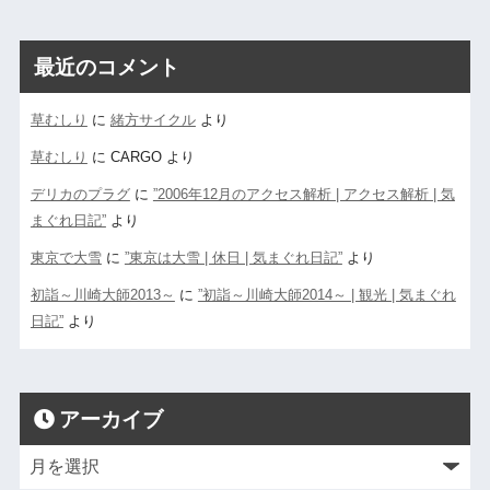
最近のコメント
草むしり
に
緒方サイクル
より
草むしり
に
CARGO
より
デリカのプラグ
に
”2006年12月のアクセス解析 | アクセス解析 | 気
まぐれ日記”
より
東京で大雪
に
”東京は大雪 | 休日 | 気まぐれ日記”
より
初詣～川崎大師2013～
に
”初詣～川崎大師2014～ | 観光 | 気まぐれ
日記”
より
アーカイブ