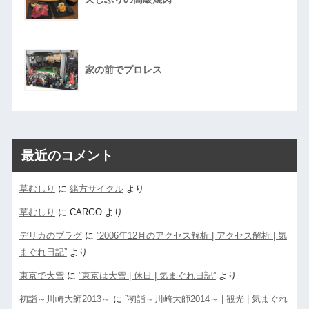
家の前でプロレス
最近のコメント
草むしり
に
緒方サイクル
より
草むしり
に
CARGO
より
デリカのプラグ
に
”2006年12月のアクセス解析 | アクセス解析 | 気
まぐれ日記”
より
東京で大雪
に
”東京は大雪 | 休日 | 気まぐれ日記”
より
初詣～川崎大師2013～
に
”初詣～川崎大師2014～ | 観光 | 気まぐれ