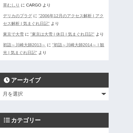
草むしり
に
CARGO
より
デリカのプラグ
に
”2006年12月のアクセス解析 | アク
セス解析 | 気まぐれ日記”
より
東京で大雪
に
”東京は大雪 | 休日 | 気まぐれ日記”
より
初詣～川崎大師2013～
に
”初詣～川崎大師2014～ | 観
光 | 気まぐれ日記”
より
アーカイブ
カテゴリー