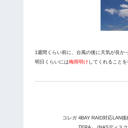
1週間くらい前に、台風の後に天気が良か
明日くらいには
梅雨明け
してくれることを
コレガ 4BAY RAID対応LA
TERA」 (NASディスク