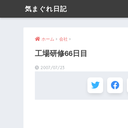
気まぐれ日記
ホーム
会社
工場研修66日目
2007/07/23