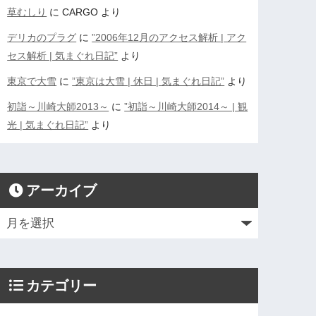
草むしり
に
CARGO
より
デリカのプラグ
に
”2006年12月のアクセス解析 | アク
セス解析 | 気まぐれ日記”
より
東京で大雪
に
”東京は大雪 | 休日 | 気まぐれ日記”
より
初詣～川崎大師2013～
に
”初詣～川崎大師2014～ | 観
光 | 気まぐれ日記”
より
アーカイブ
カテゴリー