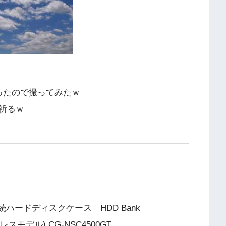
ったので撮ってみたｗ
祈るｗ
N接続ハードディスクケース「HDD Bank
レスモデル) CG-NSC4500GT