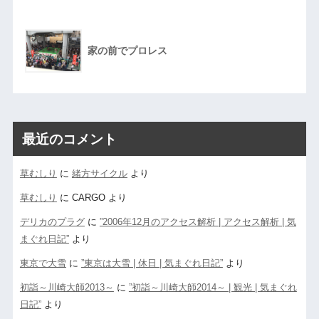
家の前でプロレス
最近のコメント
草むしり
に
緒方サイクル
より
草むしり
に
CARGO
より
デリカのプラグ
に
”2006年12月のアクセス解析 | アクセス解析 | 気
まぐれ日記”
より
東京で大雪
に
”東京は大雪 | 休日 | 気まぐれ日記”
より
初詣～川崎大師2013～
に
”初詣～川崎大師2014～ | 観光 | 気まぐれ
日記”
より