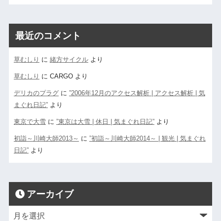
最近のコメント
草むしり
に
緒方サイクル
より
草むしり
に
CARGO
より
デリカのプラグ
に
”2006年12月のアクセス解析 | アクセス解析 | 気
まぐれ日記”
より
東京で大雪
に
”東京は大雪 | 休日 | 気まぐれ日記”
より
初詣～川崎大師2013～
に
”初詣～川崎大師2014～ | 観光 | 気まぐれ
日記”
より
アーカイブ