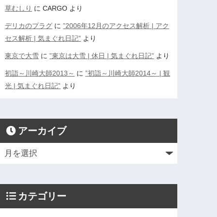
草むしり
に
CARGO
より
デリカのプラグ
に
”2006年12月のアクセス解析 | アク
セス解析 | 気まぐれ日記”
より
東京で大雪
に
”東京は大雪 | 休日 | 気まぐれ日記”
より
初詣～川崎大師2013～
に
”初詣～川崎大師2014～ | 観
光 | 気まぐれ日記”
より
アーカイブ
カテゴリー