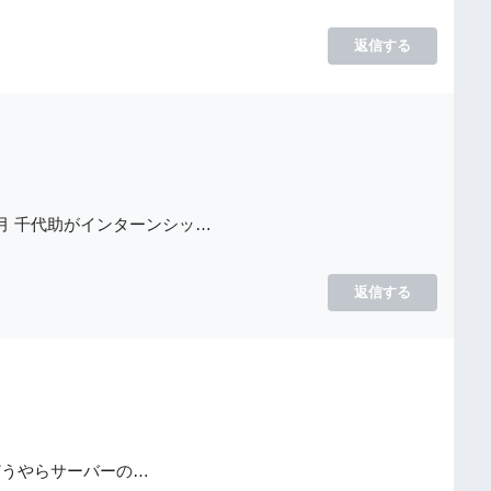
返信する
1月 千代助がインターンシッ…
返信する
。 どうやらサーバーの…