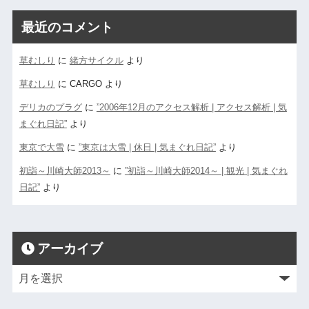
最近のコメント
草むしり
に
緒方サイクル
より
草むしり
に
CARGO
より
デリカのプラグ
に
”2006年12月のアクセス解析 | アクセス解析 | 気
まぐれ日記”
より
東京で大雪
に
”東京は大雪 | 休日 | 気まぐれ日記”
より
初詣～川崎大師2013～
に
”初詣～川崎大師2014～ | 観光 | 気まぐれ
日記”
より
アーカイブ