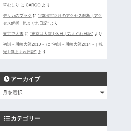
草むしり
に
CARGO
より
デリカのプラグ
に
”2006年12月のアクセス解析 | アク
セス解析 | 気まぐれ日記”
より
東京で大雪
に
”東京は大雪 | 休日 | 気まぐれ日記”
より
初詣～川崎大師2013～
に
”初詣～川崎大師2014～ | 観
光 | 気まぐれ日記”
より
アーカイブ
カテゴリー