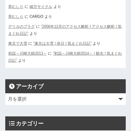
草むしり
に
緒方サイクル
より
草むしり
に
CARGO
より
デリカのプラグ
に
”2006年12月のアクセス解析 | アクセス解析 | 気
まぐれ日記”
より
東京で大雪
に
”東京は大雪 | 休日 | 気まぐれ日記”
より
初詣～川崎大師2013～
に
”初詣～川崎大師2014～ | 観光 | 気まぐれ
日記”
より
アーカイブ
カテゴリー