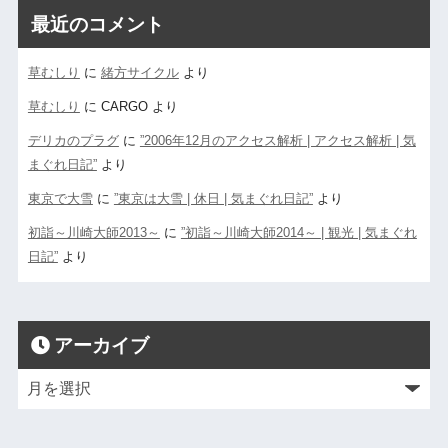
最近のコメント
草むしり
に
緒方サイクル
より
草むしり
に
CARGO
より
デリカのプラグ
に
”2006年12月のアクセス解析 | アクセス解析 | 気
まぐれ日記”
より
東京で大雪
に
”東京は大雪 | 休日 | 気まぐれ日記”
より
初詣～川崎大師2013～
に
”初詣～川崎大師2014～ | 観光 | 気まぐれ
日記”
より
アーカイブ