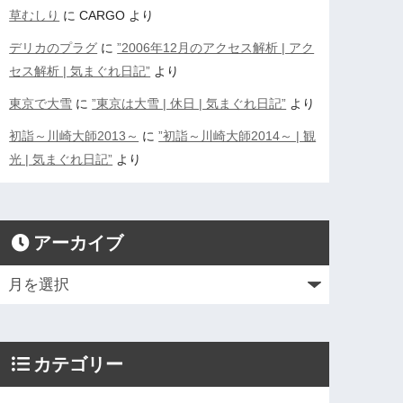
草むしり
に
CARGO
より
デリカのプラグ
に
”2006年12月のアクセス解析 | アク
セス解析 | 気まぐれ日記”
より
東京で大雪
に
”東京は大雪 | 休日 | 気まぐれ日記”
より
初詣～川崎大師2013～
に
”初詣～川崎大師2014～ | 観
光 | 気まぐれ日記”
より
アーカイブ
カテゴリー