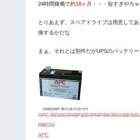
24時間稼働で
約16ヶ月
・・・短すぎやろｗ
とりあえず、スペアドライブは用意してあ
換するかだな
まぁ、それとは別件だがUPSのバッテリー
APC BE500JP/BP300JPNP/BK350J/B
RBC2J
APC