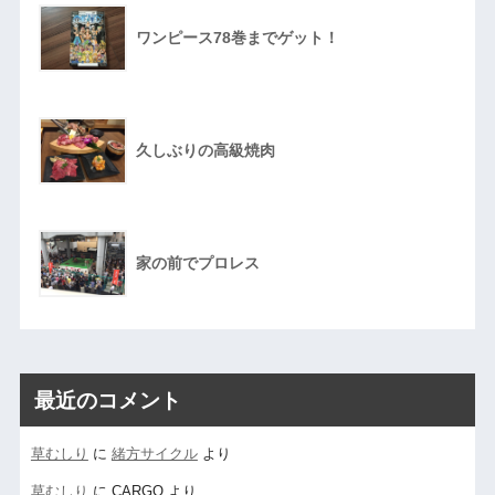
ワンピース78巻までゲット！
久しぶりの高級焼肉
家の前でプロレス
最近のコメント
草むしり
に
緒方サイクル
より
草むしり
に
CARGO
より