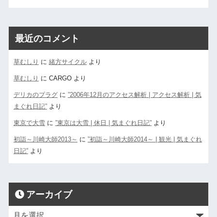
最近のコメント
草むしり
に
緒方サイクル
より
草むしり
に
CARGO
より
デリカのプラグ
に
”2006年12月のアクセス解析 | アクセス解析 | 気
まぐれ日記”
より
東京で大雪
に
”東京は大雪 | 休日 | 気まぐれ日記”
より
初詣～川崎大師2013～
に
”初詣～川崎大師2014～ | 観光 | 気まぐれ
日記”
より
アーカイブ