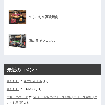
久しぶりの高級焼肉
家の前でプロレス
最近のコメント
草むしり
に
緒方サイクル
より
草むしり
に
CARGO
より
デリカのプラグ
に
”2006年12月のアクセス解析 | アクセス解析 | 気
まぐれ日記”
より