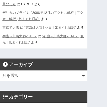
草むしり
に
CARGO
より
デリカのプラグ
に
”2006年12月のアクセス解析 | アク
セス解析 | 気まぐれ日記”
より
東京で大雪
に
”東京は大雪 | 休日 | 気まぐれ日記”
より
初詣～川崎大師2013～
に
”初詣～川崎大師2014～ | 観
光 | 気まぐれ日記”
より
アーカイブ
カテゴリー