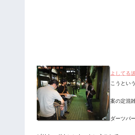
よしてる送
こうという
案の定混
ダーツバ