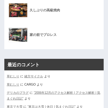
久しぶりの高級焼肉
家の前でプロレス
最近のコメント
草むしり
に
緒方サイクル
より
草むしり
に
CARGO
より
デリカのプラグ
に
”2006年12月のアクセス解析 | アクセス解析 | 気
まぐれ日記”
より
東京で大雪
に
”東京は大雪 | 休日 | 気まぐれ日記”
より