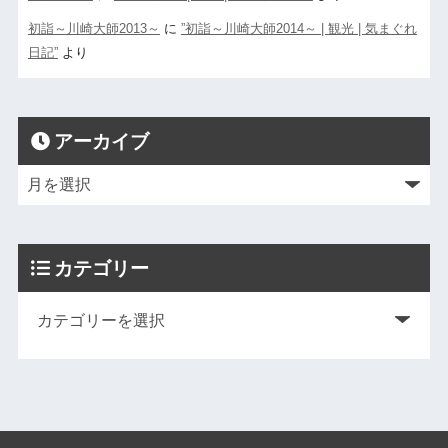
初詣～川崎大師2013～
に
”初詣～川崎大師2014～ | 観光 | 気まぐれ
日記”
より
アーカイブ
カテゴリー