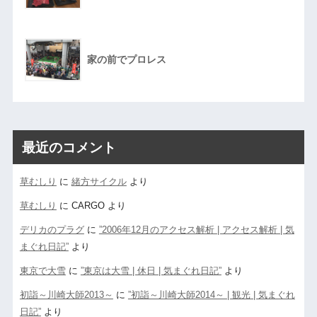
家の前でプロレス
最近のコメント
草むしり
に
緒方サイクル
より
草むしり
に
CARGO
より
デリカのプラグ
に
”2006年12月のアクセス解析 | アクセス解析 | 気
まぐれ日記”
より
東京で大雪
に
”東京は大雪 | 休日 | 気まぐれ日記”
より
初詣～川崎大師2013～
に
”初詣～川崎大師2014～ | 観光 | 気まぐれ
日記”
より