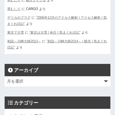
草むしり
に
緒方サイクル
より
草むしり
に
CARGO
より
デリカのプラグ
に
”2006年12月のアクセス解析 | アクセス解析 | 気
まぐれ日記”
より
東京で大雪
に
”東京は大雪 | 休日 | 気まぐれ日記”
より
初詣～川崎大師2013～
に
”初詣～川崎大師2014～ | 観光 | 気まぐれ
日記”
より
アーカイブ
カテゴリー