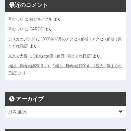
最近のコメント
草むしり
に
緒方サイクル
より
草むしり
に
CARGO
より
デリカのプラグ
に
”2006年12月のアクセス解析 | アクセス解析 | 気
まぐれ日記”
より
東京で大雪
に
”東京は大雪 | 休日 | 気まぐれ日記”
より
初詣～川崎大師2013～
に
”初詣～川崎大師2014～ | 観光 | 気まぐれ
日記”
より
アーカイブ