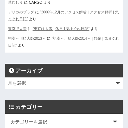
草むしり
に
CARGO
より
デリカのプラグ
に
”2006年12月のアクセス解析 | アクセス解析 | 気
まぐれ日記”
より
東京で大雪
に
”東京は大雪 | 休日 | 気まぐれ日記”
より
初詣～川崎大師2013～
に
”初詣～川崎大師2014～ | 観光 | 気まぐれ
日記”
より
アーカイブ
カテゴリー