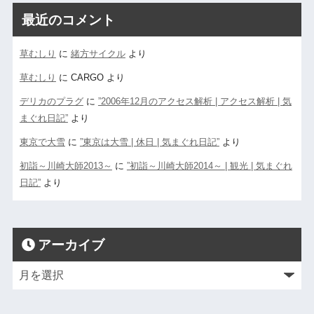
最近のコメント
草むしり
に
緒方サイクル
より
草むしり
に
CARGO
より
デリカのプラグ
に
”2006年12月のアクセス解析 | アクセス解析 | 気
まぐれ日記”
より
東京で大雪
に
”東京は大雪 | 休日 | 気まぐれ日記”
より
初詣～川崎大師2013～
に
”初詣～川崎大師2014～ | 観光 | 気まぐれ
日記”
より
アーカイブ