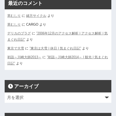
最近のコメント
草むしり
に
緒方サイクル
より
草むしり
に
CARGO
より
デリカのプラグ
に
”2006年12月のアクセス解析 | アクセス解析 | 気
まぐれ日記”
より
東京で大雪
に
”東京は大雪 | 休日 | 気まぐれ日記”
より
初詣～川崎大師2013～
に
”初詣～川崎大師2014～ | 観光 | 気まぐれ
日記”
より
アーカイブ