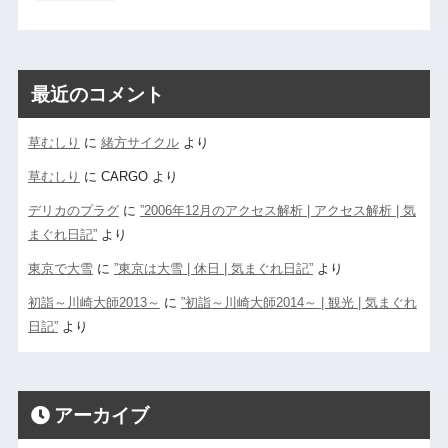
最近のコメント
草むしり
に
緒方サイクル
より
草むしり
に
CARGO
より
デリカのプラグ
に
”2006年12月のアクセス解析 | アクセス解析 | 気
まぐれ日記”
より
東京で大雪
に
”東京は大雪 | 休日 | 気まぐれ日記”
より
初詣～川崎大師2013～
に
”初詣～川崎大師2014～ | 観光 | 気まぐれ
日記”
より
アーカイブ