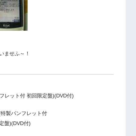
いませふ～！
rry (特製パンフレット付
盤)(DVD付)