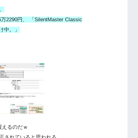
、
5万2290円、 「SilentMaster Classic
付け中。」
買えるのだｗ
正されていると思われる。