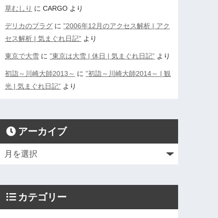
草むしり
に
CARGO
より
デリカのプラグ
に
”2006年12月のアクセス解析 | アク
セス解析 | 気まぐれ日記”
より
東京で大雪
に
”東京は大雪 | 休日 | 気まぐれ日記”
より
初詣～川崎大師2013～
に
”初詣～川崎大師2014～ | 観
光 | 気まぐれ日記”
より
アーカイブ
カテゴリー