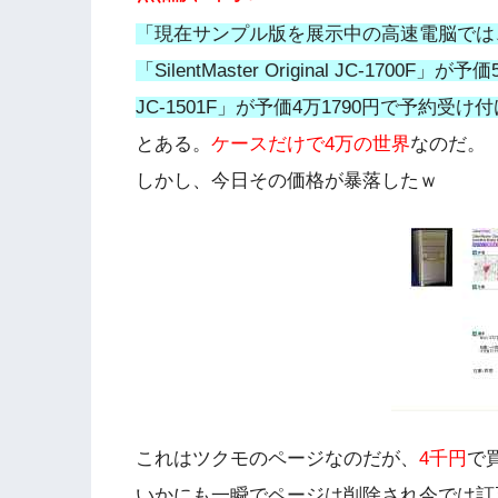
「現在サンプル版を展示中の高速電脳では
「SilentMaster Original JC-1700F」が予価
JC-1501F」が予価4万1790円で予約受け
とある。
ケースだけで4万の世界
なのだ。
しかし、今日その価格が暴落したｗ
これはツクモのページなのだが、
4千円
で
いかにも一瞬でページは削除され今では訂