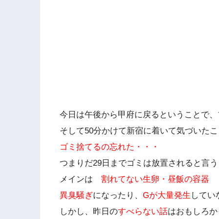
今日は午後から甲府に戻るということで、
そして50分かけて新宿に着いて気づいた
ゴミ捨てるの忘れた・・・
つまりだ29日までゴミは放置されると言
メインは
割れてない生卵・昼飯の容器
異臭騒ぎ
になったり、
Gが大量発生
してい
しかし、昨日の
すべらない話
はおもしろか