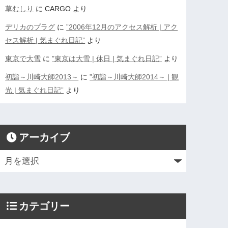
草むしり
に
CARGO
より
デリカのプラグ
に
”2006年12月のアクセス解析 | アク
セス解析 | 気まぐれ日記”
より
東京で大雪
に
”東京は大雪 | 休日 | 気まぐれ日記”
より
初詣～川崎大師2013～
に
”初詣～川崎大師2014～ | 観
光 | 気まぐれ日記”
より
アーカイブ
カテゴリー