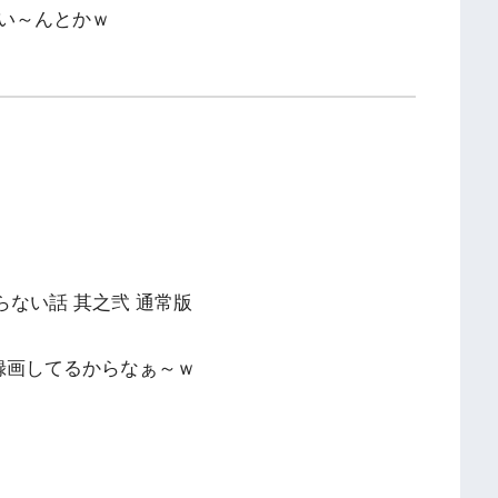
い～んとかｗ
らない話 其之弐 通常版
録画してるからなぁ～ｗ