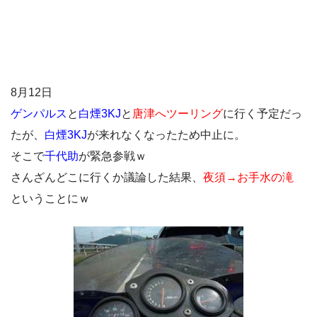
8月12日
ゲンパルス
と
白煙3KJ
と
唐津へツーリング
に行く予定だっ
たが、
白煙3KJ
が来れなくなったため中止に。
そこで
千代助
が緊急参戦ｗ
さんざんどこに行くか議論した結果、
夜須→お手水の滝
ということにｗ