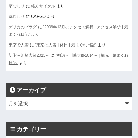
草むしり
に
緒方サイクル
より
草むしり
に
CARGO
より
デリカのプラグ
に
”2006年12月のアクセス解析 | アクセス解析 | 気
まぐれ日記”
より
東京で大雪
に
”東京は大雪 | 休日 | 気まぐれ日記”
より
初詣～川崎大師2013～
に
”初詣～川崎大師2014～ | 観光 | 気まぐれ
日記”
より
アーカイブ
カテゴリー