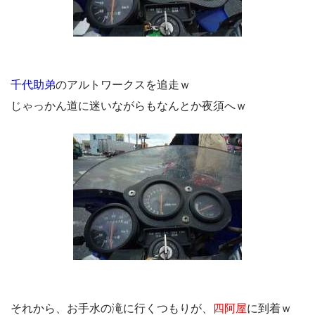
千代助弟
のアルトワークスを追走ｗ
じゃっかん道に迷いながらもなんとか夜須へｗ
それから、お手水の滝に行くつもりが、
四阿屋
に到着ｗ