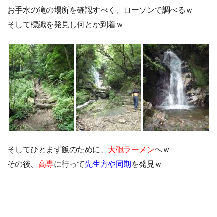
お手水の滝の場所を確認すべく、ローソンで調べるｗ
そして標識を発見し何とか到着ｗ
そしてひとまず飯のために、
大砲ラーメン
へｗ
その後、
高専
に行って
先生方や同期
を発見ｗ