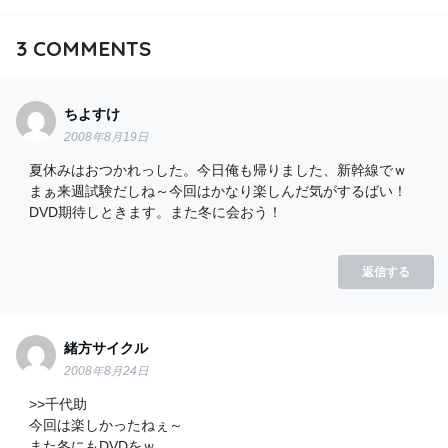
3
COMMENTS
ちよすけ
2008年8月19日
夏休みはおつかれっした。今日俺も帰りました、新幹線でｗ
まぁ来週試験だしね～今回はかなり楽しんだ気がするばい！
DVD期待しときます。また冬に会おう！
返信する
緒方サイクル
2008年8月24日
>>千代助
今回は楽しかったねぇ～
また冬にもDVDをｗ