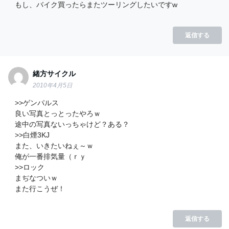
もし、バイク買ったらまたツーリングしたいですw
返信する
緒方サイクル
2010年4月5日
>>ゲンパルス
良い写真とっとったやろｗ
途中の写真ないっちゃけど？ある？
>>白煙3KJ
また、いきたいねぇ～ｗ
俺が一番排気量（ｒｙ
>>ロック
まぢなついｗ
また行こうぜ！
返信する