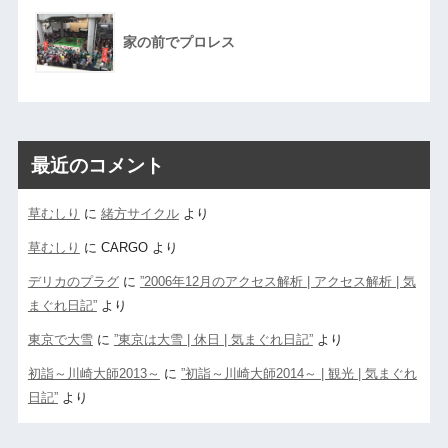
家の前でプロレス
最近のコメント
草むしり
に
緒方サイクル
より
草むしり
に
CARGO
より
デリカのプラグ
に
”2006年12月のアクセス解析 | アクセス解析 | 気
まぐれ日記”
より
東京で大雪
に
”東京は大雪 | 休日 | 気まぐれ日記”
より
初詣～川崎大師2013～
に
”初詣～川崎大師2014～ | 観光 | 気まぐれ
日記”
より