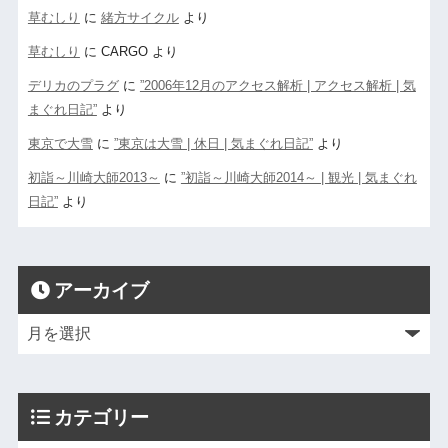
草むしり
に
緒方サイクル
より
草むしり
に
CARGO
より
デリカのプラグ
に
”2006年12月のアクセス解析 | アクセス解析 | 気
まぐれ日記”
より
東京で大雪
に
”東京は大雪 | 休日 | 気まぐれ日記”
より
初詣～川崎大師2013～
に
”初詣～川崎大師2014～ | 観光 | 気まぐれ
日記”
より
アーカイブ
カテゴリー