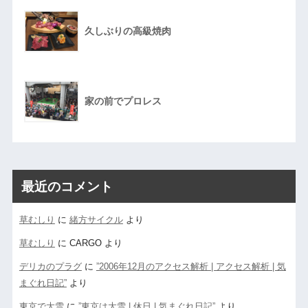
久しぶりの高級焼肉
家の前でプロレス
最近のコメント
草むしり
に
緒方サイクル
より
草むしり
に
CARGO
より
デリカのプラグ
に
”2006年12月のアクセス解析 | アクセス解析 | 気
まぐれ日記”
より
東京で大雪
に
”東京は大雪 | 休日 | 気まぐれ日記”
より