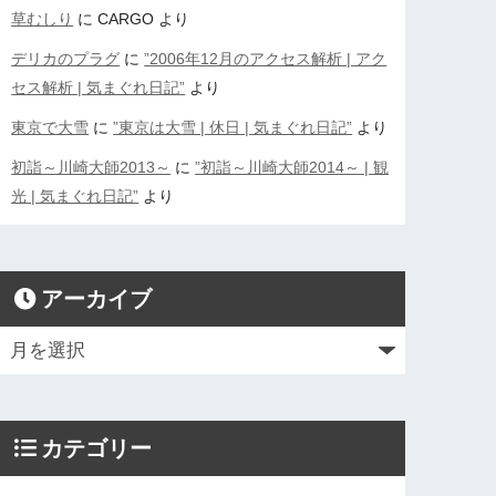
草むしり
に
CARGO
より
デリカのプラグ
に
”2006年12月のアクセス解析 | アク
セス解析 | 気まぐれ日記”
より
東京で大雪
に
”東京は大雪 | 休日 | 気まぐれ日記”
より
初詣～川崎大師2013～
に
”初詣～川崎大師2014～ | 観
光 | 気まぐれ日記”
より
アーカイブ
カテゴリー