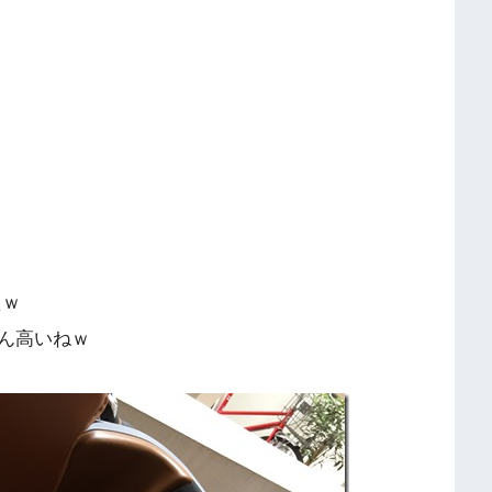
たｗ
ん高いねｗ