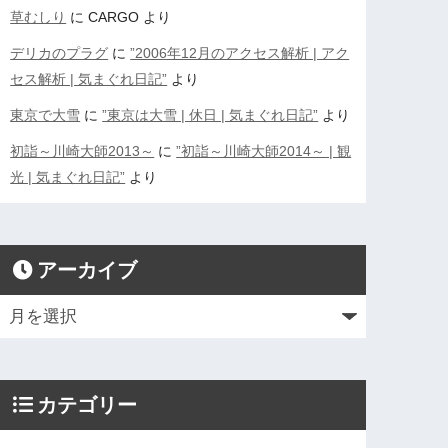
草むしり
に
CARGO
より
デリカのプラグ
に
”2006年12月のアクセス解析 | アク
セス解析 | 気まぐれ日記”
より
東京で大雪
に
”東京は大雪 | 休日 | 気まぐれ日記”
より
初詣～川崎大師2013～
に
”初詣～川崎大師2014～ | 観
光 | 気まぐれ日記”
より
アーカイブ
カテゴリー